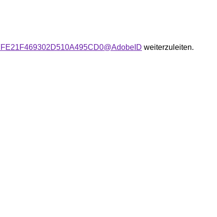
user:FFFE21F469302D510A495CD0@AdobeID
weiterzuleiten.