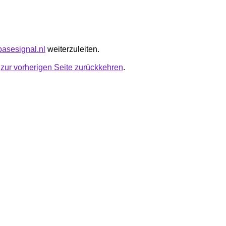
basesignal.nl
weiterzuleiten.
u
zur vorherigen Seite zurückkehren
.