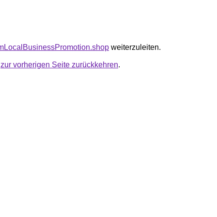
pimLocalBusinessPromotion.shop
weiterzuleiten.
u
zur vorherigen Seite zurückkehren
.