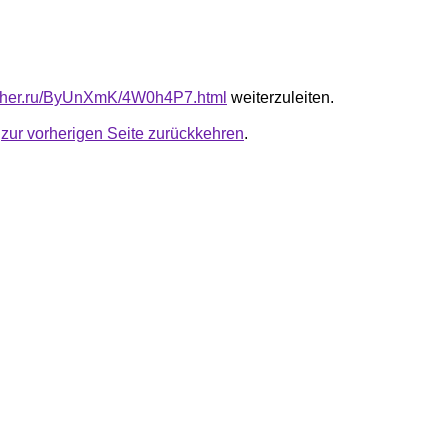
luther.ru/ByUnXmK/4W0h4P7.html
weiterzuleiten.
u
zur vorherigen Seite zurückkehren
.