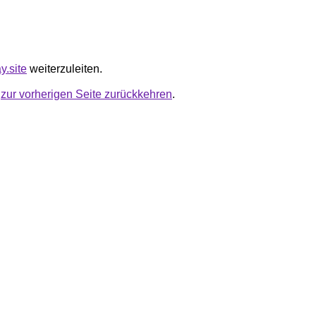
y.site
weiterzuleiten.
u
zur vorherigen Seite zurückkehren
.