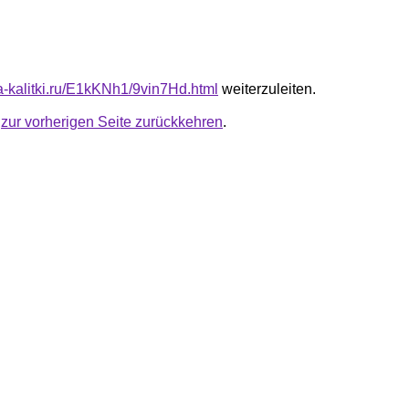
ta-kalitki.ru/E1kKNh1/9vin7Hd.html
weiterzuleiten.
u
zur vorherigen Seite zurückkehren
.