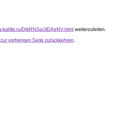
ota-kalitki.ru/DlkRNSo/JIDAeNV.html
weiterzuleiten.
u
zur vorherigen Seite zurückkehren
.