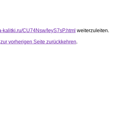
ta-kalitki.ru/CU74Nsw/IeyS7sP.html
weiterzuleiten.
u
zur vorherigen Seite zurückkehren
.