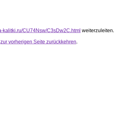
ota-kalitki.ru/CU74Nsw/C3sDw2C.html
weiterzuleiten.
u
zur vorherigen Seite zurückkehren
.