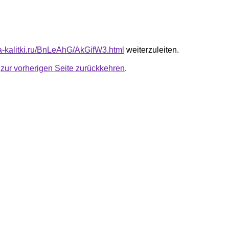
ta-kalitki.ru/BnLeAhG/AkGifW3.html
weiterzuleiten.
u
zur vorherigen Seite zurückkehren
.