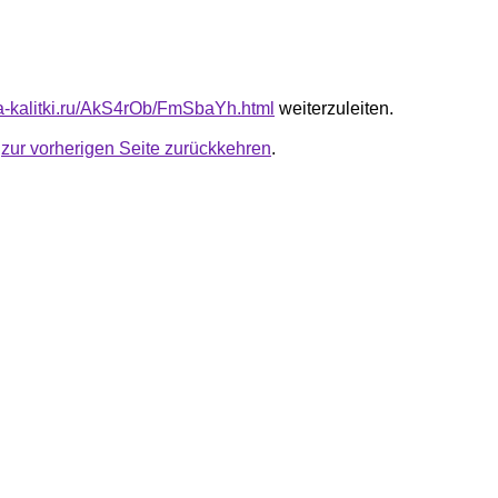
ota-kalitki.ru/AkS4rOb/FmSbaYh.html
weiterzuleiten.
u
zur vorherigen Seite zurückkehren
.