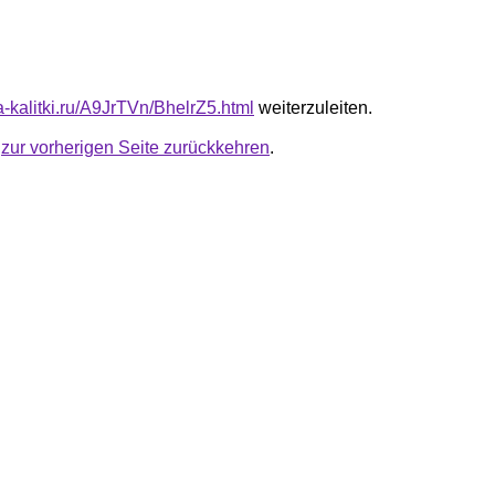
ta-kalitki.ru/A9JrTVn/BhelrZ5.html
weiterzuleiten.
u
zur vorherigen Seite zurückkehren
.