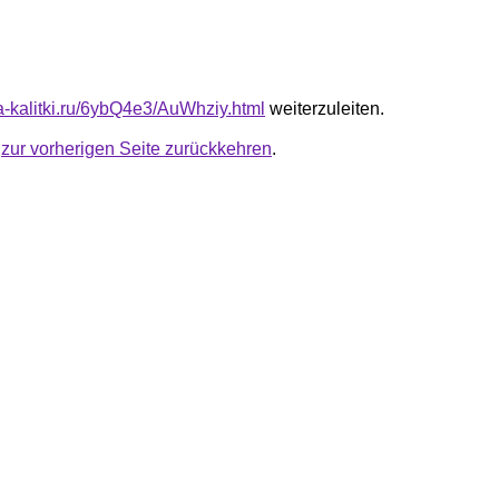
ta-kalitki.ru/6ybQ4e3/AuWhziy.html
weiterzuleiten.
u
zur vorherigen Seite zurückkehren
.