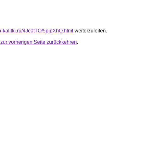
ta-kalitki.ru/4Jc0tTO/5pjpXhQ.html
weiterzuleiten.
u
zur vorherigen Seite zurückkehren
.