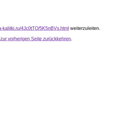
ta-kalitki.ru/4Jc0tTO/5K5nBVs.html
weiterzuleiten.
u
zur vorherigen Seite zurückkehren
.