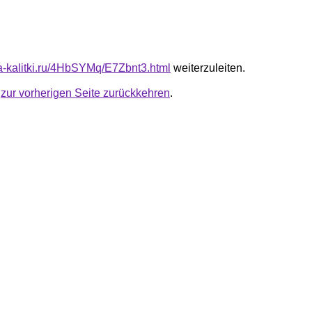
ota-kalitki.ru/4HbSYMq/E7Zbnt3.html
weiterzuleiten.
u
zur vorherigen Seite zurückkehren
.