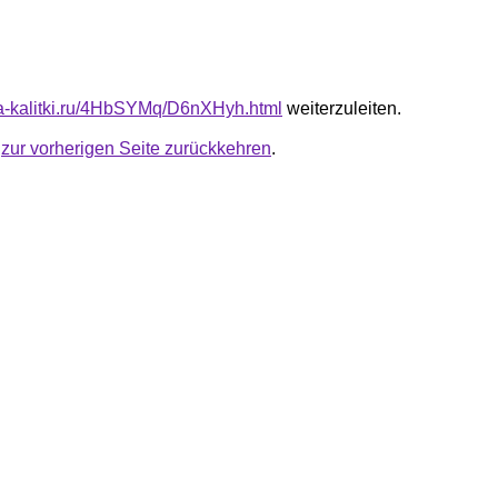
ota-kalitki.ru/4HbSYMq/D6nXHyh.html
weiterzuleiten.
u
zur vorherigen Seite zurückkehren
.