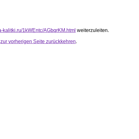
ota-kalitki.ru/1kWEntc/AGbqrKM.html
weiterzuleiten.
u
zur vorherigen Seite zurückkehren
.