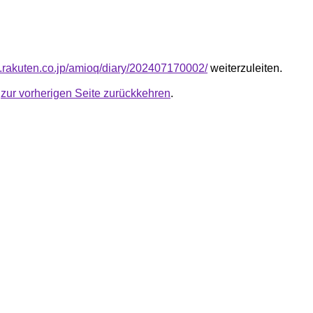
za.rakuten.co.jp/amioq/diary/202407170002/
weiterzuleiten.
u
zur vorherigen Seite zurückkehren
.