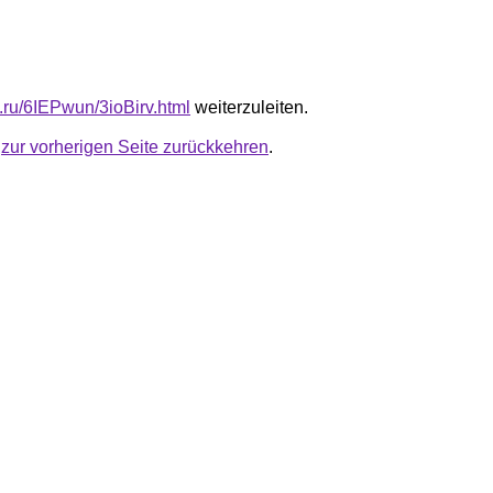
b.ru/6IEPwun/3ioBirv.html
weiterzuleiten.
u
zur vorherigen Seite zurückkehren
.