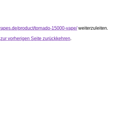
tivapes.de/product/tornado-15000-vape/
weiterzuleiten.
u
zur vorherigen Seite zurückkehren
.