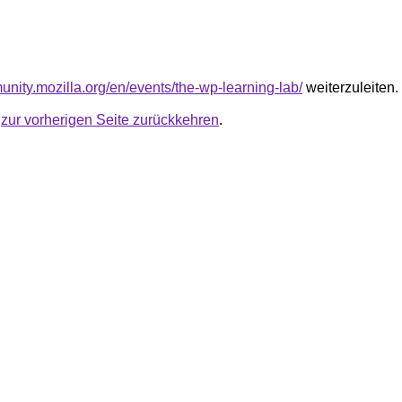
unity.mozilla.org/en/events/the-wp-learning-lab/
weiterzuleiten.
u
zur vorherigen Seite zurückkehren
.