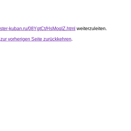
master-kuban.ru/08YgtCt/HsMoqIZ.html
weiterzuleiten.
u
zur vorherigen Seite zurückkehren
.