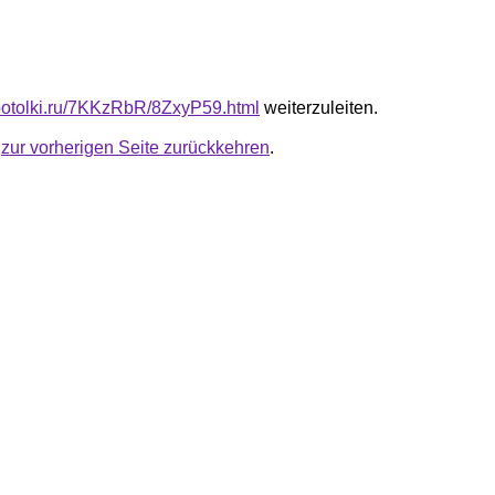
e-potolki.ru/7KKzRbR/8ZxyP59.html
weiterzuleiten.
u
zur vorherigen Seite zurückkehren
.